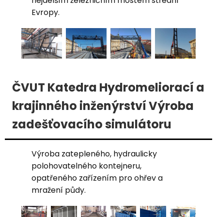
nejdelším železničním mostem střední
Evropy.
ČVUT Katedra Hydromeliorací a
krajinného inženýrství Výroba
zadešťovacího simulátoru
Výroba zatepleného, hydraulicky
polohovatelného kontejneru,
opatřeného zařízením pro ohřev a
mražení půdy.