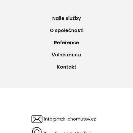
Naše služby
O společnosti
Reference
Volná místa
Kontakt
Tato webová stránka
používá cookies
K personalizaci obsahu a reklam,
poskytování funkcí sociálních médií a
analýze naší návštěvnosti využíváme
info@mzk-chomutov.cz
soubory cookie. Informace o tom, jak náš
web používáte, sdílíme se svými partnery