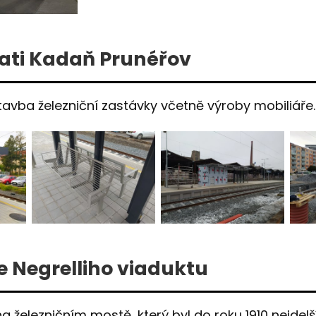
rati Kadaň Prunéřov
avba železniční zastávky včetně výroby mobiliáře.
 Negrelliho viaduktu
a železničním mostě, který byl do roku 1910 nejde