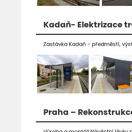
Kadaň- Elektrizace t
Zastávka Kadaň - předměstí, výst
Praha – Rekonstrukce
Výroba a montáž Návěstní lávky n