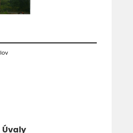
c
lov
 Úvaly