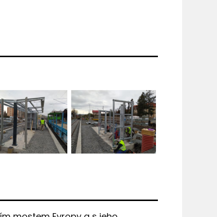
lším mostem Evropy a s jeho