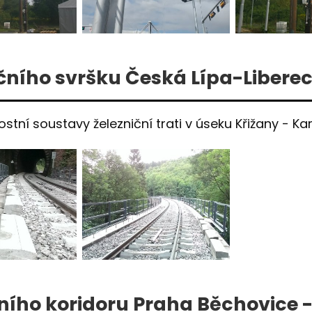
čního svršku Česká Lípa-Libere
ní soustavy železniční trati v úseku Křižany - Kar
ního koridoru Praha Běchovice -