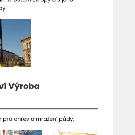
py.
ví Výroba
m pro ohřev a mražení půdy.