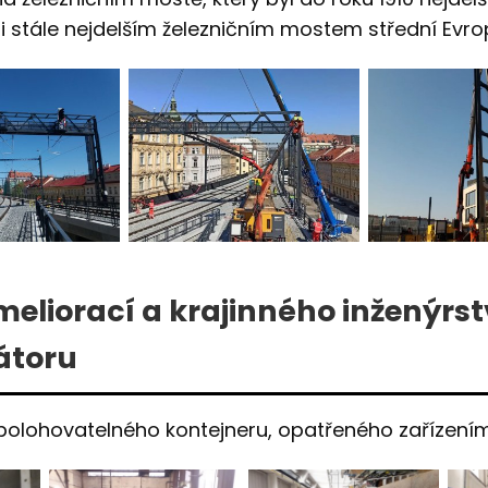
i stále nejdelším železničním mostem střední Evro
liorací a krajinného inženýrst
átoru
polohovatelného kontejneru, opatřeného zařízení