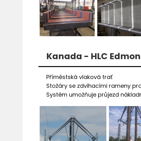
Kanada - HLC Edmont
Příměstská vlaková trať
Stožáry se zdvihacími rameny pro
Systém umožňuje průjezd nákladní